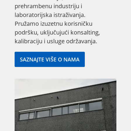
prehrambenu industriju i
laboratorijska istraživanja.
Pružamo izuzetnu korisničku
podršku, uključujući konsalting,
kalibraciju i usluge održavanja.
SAZNAJTE VIŠE O NAMA