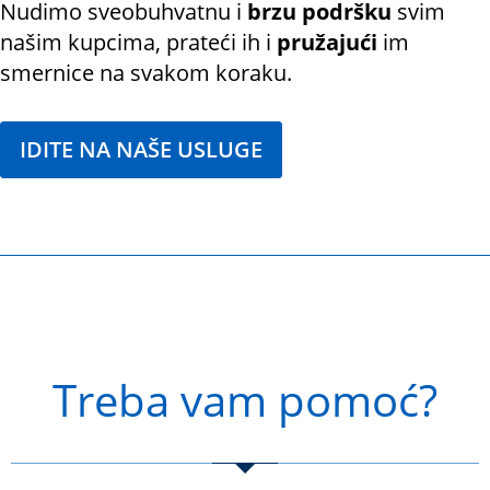
Nudimo sveobuhvatnu i
brzu podršku
svim
našim kupcima, prateći ih i
pružajući
im
smernice na svakom koraku.
IDITE NA NAŠE USLUGE
Treba vam pomoć?