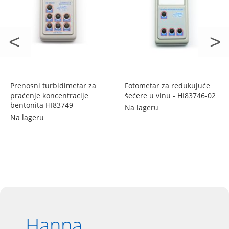
Prenosni turbidimetar za
Fotometar za redukujuće
praćenje koncentracije
šećere u vinu - HI83746-02
bentonita HI83749
Na lageru
Na lageru
Hanna