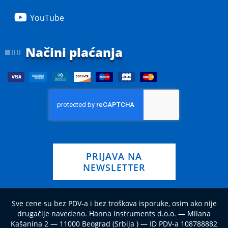
YouTube
Načini plaćanja
PRIJAVA NA
NEWSLETTER
Sve cene su bez PDV-a i bez troškova isporuke, osim ako nije
drugačije navedeno. Hanna Instruments d.o.o. — Milana
Kašanina 2 — 11000 Beograd (Srbija ) — ID PDV-a 108788882