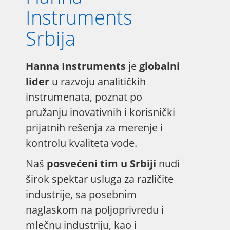
Instruments
Srbija
Hanna Instruments
je
globalni
lider
u razvoju analitičkih
instrumenata, poznat po
pružanju inovativnih i korisnički
prijatnih rešenja za merenje i
kontrolu kvaliteta vode.
Naš
posvećeni tim u Srbiji
nudi
širok spektar usluga za različite
industrije, sa posebnim
naglaskom na poljoprivredu i
mlečnu industriju, kao i