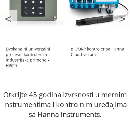
Dvokanalni univerzalni
pH/ORP kontroler sa Hanna
procesni kontroler za
Cloud vezom
industrijske primene -
HI520
Otkrijte
45 godina
izvrsnosti u
mernim
instrumentima i
kontrolnim
uređajima
sa Hanna Instruments.