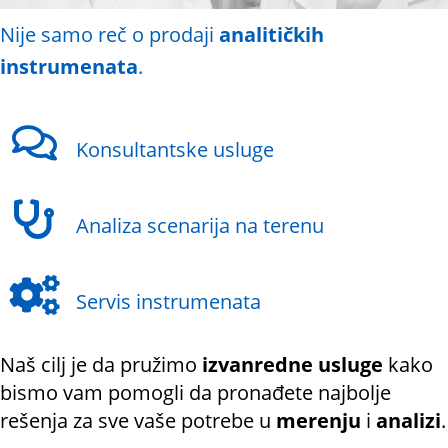
Nije samo reč o prodaji
analitičkih
instrumenata
.
Konsultantske usluge
Analiza scenarija na terenu
Servis instrumenata
Naš cilj je da pružimo
izvanredne usluge
kako
bismo vam pomogli da pronađete najbolje
rešenja za sve vaše potrebe u
merenju
i
analizi
.