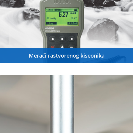
Merači rastvorenog kiseonika