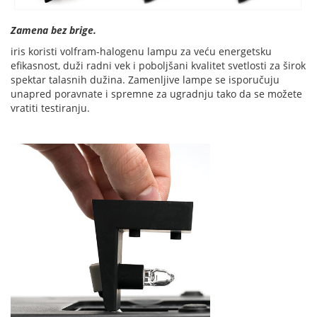
Zamena bez brige.
iris koristi volfram-halogenu lampu za veću energetsku
efikasnost, duži radni vek i poboljšani kvalitet svetlosti za širok
spektar talasnih dužina. Zamenljive lampe se isporučuju
unapred poravnate i spremne za ugradnju tako da se možete
vratiti testiranju.