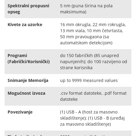
Spektralni propusni
5 nm (puna širina na pola
opseg
maksimuma)
Kivete za uzorke
16 mm okrugla, 22 mm rokrugla,
13 mm viala, 10 mm četvrtasta,
50 mm pravougaona (sa
automatskom detekcijom)
Programi
do 150 fabričkih (85 unapred
(Fabrički/Korisnički)
napunjenih); do 100 razvijeno od
strane korisnika
Snimanje Memorija
up to 9999 measured values
Mogućnost izvoza
.csv format datoteke, .pdf format
datoteke
Povezivanje
(1) USB - A (host za masovno
skladištenje); (1) USB - B (uređaj
za masovno skladištenje)