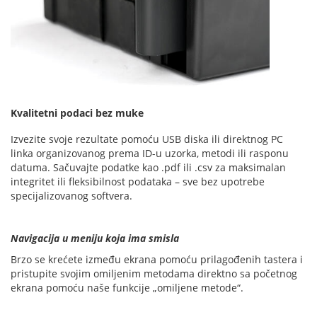
Kvalitetni podaci bez muke
Izvezite svoje rezultate pomoću USB diska ili direktnog PC
linka organizovanog prema ID-u uzorka, metodi ili rasponu
datuma. Sačuvajte podatke kao .pdf ili .csv za maksimalan
integritet ili fleksibilnost podataka – sve bez upotrebe
specijalizovanog softvera.
Navigacija u meniju koja ima smisla
Brzo se krećete između ekrana pomoću prilagođenih tastera i
pristupite svojim omiljenim metodama direktno sa početnog
ekrana pomoću naše funkcije „omiljene metode“.