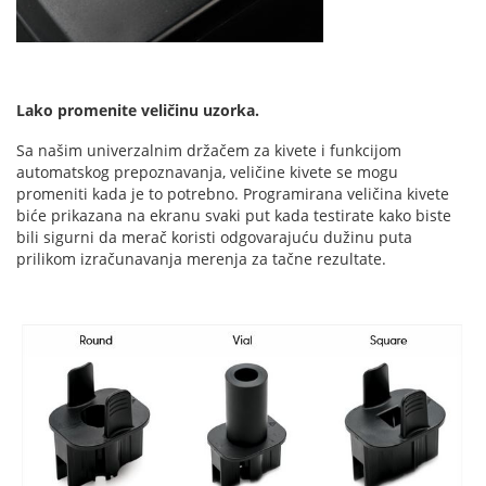
Lako promenite veličinu uzorka.
Sa našim univerzalnim držačem za kivete i funkcijom
automatskog prepoznavanja, veličine kivete se mogu
promeniti kada je to potrebno. Programirana veličina kivete
biće prikazana na ekranu svaki put kada testirate kako biste
bili sigurni da merač koristi odgovarajuću dužinu puta
prilikom izračunavanja merenja za tačne rezultate.