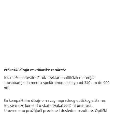
Vrhunski dizajn za vrhunske rezultate
Iris može da testira širok spektar analitičkih merenja i
sposoban je da meri u spektralnom opsegu od 340 nm do 900
nm.
Sa kompaktnim dizajnom svog naprednog optičkog sistema,
iris se može koristiti u skoro svakoj veličini prostora,
istovremeno pružajući precizne i dosledne rezultate. Optički