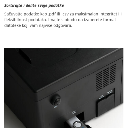
Sortirajte i delite svoje podatke
Sačuvajte podatke kao .pdf ili .csv za maksimalan integritet ili
fleksibilnost podataka. Imajte slobodu da izaberete format
datoteke koji vam najviše odgovara.