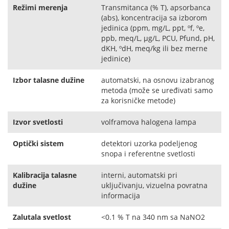
Režimi merenja
Transmitanca (% T), apsorbanca
(abs), koncentracija sa izborom
jedinica (ppm, mg/L, ppt, ºf, ºe,
ppb, meq/L, μg/L, PCU, Pfund, pH,
dKH, ºdH, meq/kg ili bez merne
jedinice)
Izbor talasne dužine
automatski, na osnovu izabranog
metoda (može se uređivati samo
za korisničke metode)
Izvor svetlosti
volframova halogena lampa
Optički sistem
detektori uzorka podeljenog
snopa i referentne svetlosti
Kalibracija talasne
interni, automatski pri
dužine
uključivanju, vizuelna povratna
informacija
Zalutala svetlost
<0.1 % T na 340 nm sa NaNO2