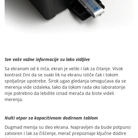
Sve vaše važne informacije su lako vidljive
Sa ekranom od 6 inča, ekran je veliki i lak za čitanje. Visok
kontrast čini da se svaki lik na ekranu ističe čak i tokom
spoljašnje upotrebe. Širok ugao gledanja omogućava da se
merenja vide izdaleka, tako da tokom rada oko laboratorije
nije potrebno da lebdite iznad merača da biste videli
merenja.
Nulti otpor sa kapacitivnom dodirnom tablom
Dugmad menija su deo ekrana. Napravljen da bude potpuno
zatvoren i lak za čišćenje, merač prepoznaje ključne dodire