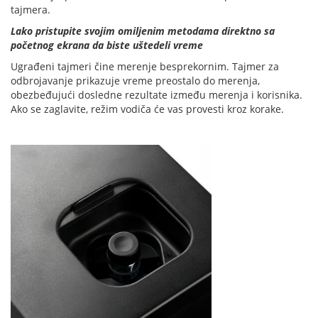
tajmera.
Lako pristupite svojim omiljenim metodama direktno sa
početnog ekrana da biste uštedeli vreme
Ugrađeni tajmeri ​​čine merenje besprekornim. Tajmer za
odbrojavanje prikazuje vreme preostalo do merenja,
obezbeđujući dosledne rezultate između merenja i korisnika.
Ako se zaglavite, režim vodiča će vas provesti kroz korake.