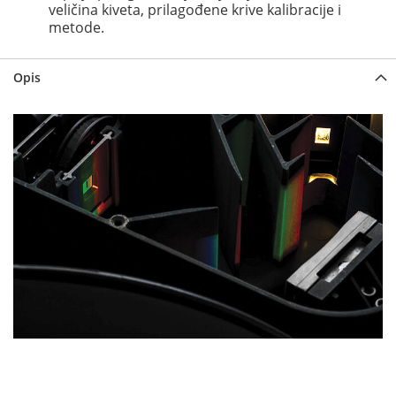
veličina kiveta, prilagođene krive kalibracije i
metode.
Opis