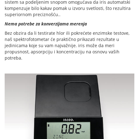
sistem sa podeljenim snopom omogućava da iris automatski
kompenzuje bilo kakav pomak u izvoru svetlosti, što rezultira
superiornom preciznošću..
Nema potrebe za konverzijama merenja
Bez obzira da li testirate hlor ili pokrećete enzimske testove,
naš spektrofotometar će praktično prikazati rezultate u
jedinicama koje su vam najvažnije. iris može da meri
propusnost, apsorpciju i koncentraciju na osnovu vaših
potreba.