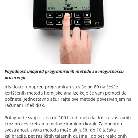
Pogodnost unapred programiranih metoda sa mogućnošću
proširenja
iris dolazi unapred programiran sa više od 80 najčešće
korišćenih metoda hemijske analize koje će vam pomoći da
počnete. Jednostavno ažurirajte ove metode povezivanjem na
računar ili fleš disk.
Prilagodite svoj iris sa do 100 ličnih metoda. Iris će vas voditi
kroz proces kreiranja metode korak po korak. Za dodatnu
svestranost, svaka metoda može uključiti do 10 tačaka
kalibracije, pet različitih talasnih dužina i do pet reakcionih