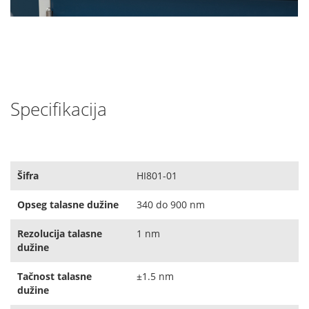
Specifikacija
Šifra
HI801-01
Opseg talasne dužine
340 do 900 nm
Rezolucija talasne
1 nm
dužine
Tačnost talasne
±1.5 nm
dužine