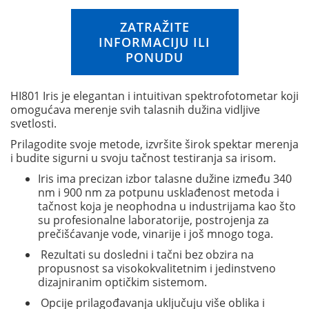
n
i
ZATRAŽITE
n
INFORMACIJU ILI
g
PONUDU
o
f
t
HI801 Iris je elegantan i intuitivan spektrofotometar koji
h
omogućava merenje svih talasnih dužina vidljive
e
svetlosti.
i
m
Prilagodite svoje metode, izvršite širok spektar merenja
a
i budite sigurni u svoju tačnost testiranja sa irisom.
g
Iris ima precizan izbor talasne dužine između 340
e
nm i 900 nm za potpunu usklađenost metoda i
s
tačnost koja je neophodna u industrijama kao što
g
su profesionalne laboratorije, postrojenja za
a
prečišćavanje vode, vinarije i još mnogo toga.
l
l
Rezultati su dosledni i tačni bez obzira na
e
propusnost sa visokokvalitetnim i jedinstveno
r
dizajniranim optičkim sistemom.
y
Opcije prilagođavanja uključuju više oblika i