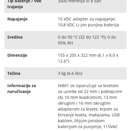
Tip baterije / vek
3000 merenja ili 8 sati
trajanja
Napajanje
15 VDC adapter za napajanje;
10,8 VDC Li-jon punjiva baterija
Sredina
0 do 50 °C (32 do 122 °F); 0 do
95% RH
Dimenzije
155 x 205 x 322 mm (6.1 x 8.0 x
12.6")
Težina
3 kg (6.6 lbs)
Informacije za
HI801 se isporučuje sa kivetom
naručivanje
za uzorke od 22 mm i poklopcem
(4), 10 mm kvadratnim, 13 mm
okruglim i 16 mm okruglim
adapterom za kivete, krpom za
brisanje kiveta, makazama, USB
kablom, litijum-jonskom
baterijom za punjenje, 115VAC