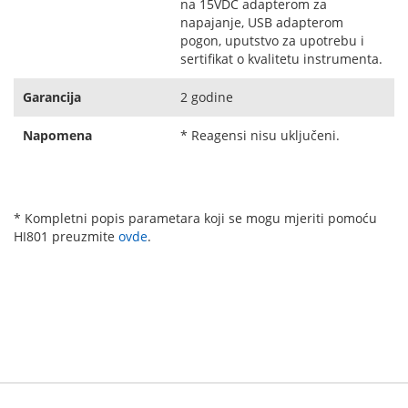
na 15VDC adapterom za
napajanje, USB adapterom
pogon, uputstvo za upotrebu i
sertifikat o kvalitetu instrumenta.
Garancija
2 godine
Napomena
* Reagensi nisu uključeni.
* Kompletni popis parametara koji se mogu mjeriti pomoću
HI801 preuzmite
ovde
.