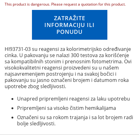
n
This product is dangerous. Please request a quotation for this product.
g
o
ZATRAŽITE
f
INFORMACIJU ILI
t
PONUDU
h
e
i
HI93731-03 su reagensi za kolorimetrijsko određivanje
m
cinka. U pakovanju se nalazi 300 testova za korišćenje
a
sa kompatibilnih stonim i prenosnim fotometrima. Ovi
g
visokokvalitetni reagensi proizvedeni su u našem
e
najsavremenijem postrojenju i na svakoj bočici i
s
pakovanju su jasno označeni brojem i datumom roka
g
upotrebe zbog sledljivosti.
a
l
Unapred pripremljeni reagensi za laku upotrebu
l
Pripremljeni sa visoko čistim hemikalijama
e
r
Označeni su sa rokom trajanja i sa lot brojem radi
y
bolje sledljivosti.