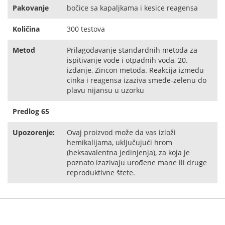
Pakovanje
bočice sa kapaljkama i kesice reagensa
Količina
300 testova
Metod
Prilagođavanje standardnih metoda za
ispitivanje vode i otpadnih voda, 20.
izdanje, Zincon metoda. Reakcija između
cinka i reagensa izaziva smeđe-zelenu do
plavu nijansu u uzorku
Predlog 65
Upozorenje:
Ovaj proizvod može da vas izloži
hemikalijama, uključujući hrom
(heksavalentna jedinjenja), za koja je
poznato izazivaju urođene mane ili druge
reproduktivne štete.