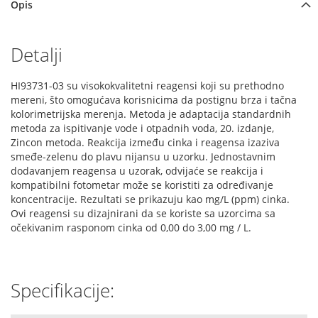
Opis
Detalji
HI93731-03 su visokokvalitetni reagensi koji su prethodno
mereni, što omogućava korisnicima da postignu brza i tačna
kolorimetrijska merenja. Metoda je adaptacija standardnih
metoda za ispitivanje vode i otpadnih voda, 20. izdanje,
Zincon metoda. Reakcija između cinka i reagensa izaziva
smeđe-zelenu do plavu nijansu u uzorku. Jednostavnim
dodavanjem reagensa u uzorak, odvijaće se reakcija i
kompatibilni fotometar može se koristiti za određivanje
koncentracije. Rezultati se prikazuju kao mg/L (ppm) cinka.
Ovi reagensi su dizajnirani da se koriste sa uzorcima sa
očekivanim rasponom cinka od 0,00 do 3,00 mg / L.
Specifikacije: