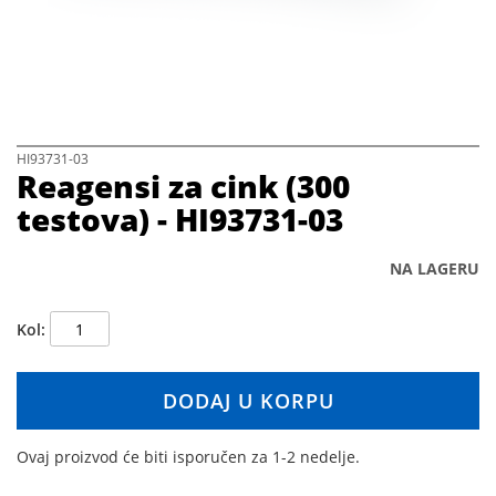
h
e
i
m
a
g
e
s
S
HI93731-03
Reagensi za cink (300
g
k
a
i
testova) - HI93731-03
l
p
l
t
e
o
NA LAGERU
r
t
y
h
Kol
e
b
e
DODAJ U KORPU
g
i
n
Ovaj proizvod će biti isporučen za 1-2 nedelje.
n
i