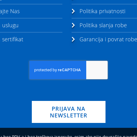
ajte Nas
Politika privatnosti
a uslugu
Politika slanja robe
sertifikat
Garancija i povrat rob
PRIJAVA NA
NEWSLETTER
u bez PDV-a i bez troškova isporuke, osim ako nije drugačije nave