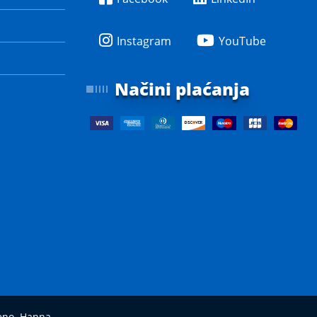
Instagram
YouTube
Načini plaćanja
e
deno. Hanna