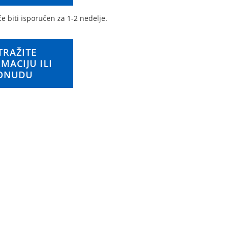
́e biti isporučen za 1-2 nedelje.
TRAŽITE
MACIJU ILI
ONUDU