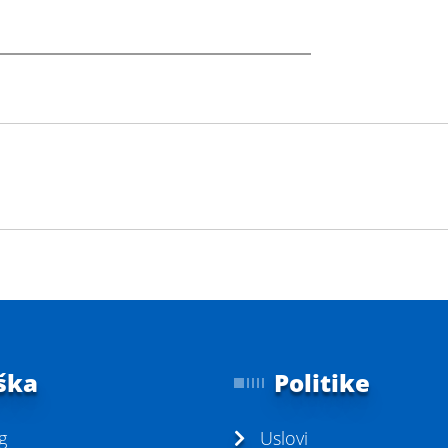
ška
Politike
g
Uslovi