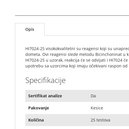
S
k
Opis
i
p
t
o
HI7024-25 visokokvalitetni su reagensi koji su unap
t
dometa. Ovi reagensi slede metodu Bicinchoninat u k
h
HI7024-25 u uzorak, reakcija će se odvijati i HI7024 će
e
upotrebu sa uzorcima koji imaju očekivani raspon od 
b
e
Specifikacije
g
i
n
Sertifikat analize
Da
n
i
Pakovanje
Kesice
n
g
Količina
25 testova
o
f