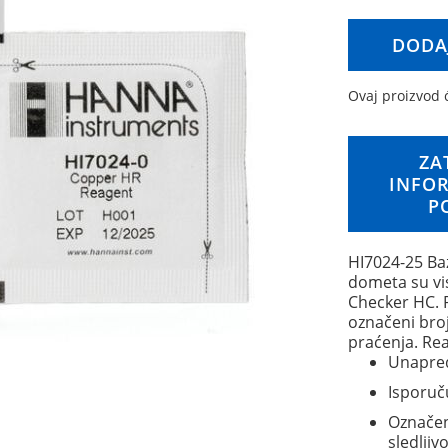
DODA
Ovaj proizvod c
ZA
INFOR
P
HI7024-25 Ba
dometa su vi
Checker HC. 
označeni bro
praćenja. Rea
Unapred
Isporuč
Označeni
sledljivo