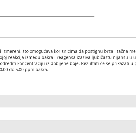
red izmereni, što omogućava korisnicima da postignu brza i tačna
ojoj reakcija između bakra i reagensa izaziva ljubičastu nijansu 
 odrediti koncentraciju iz dobijene boje. Rezultati će se prikazati u
0,00 do 5,00 ppm bakra.