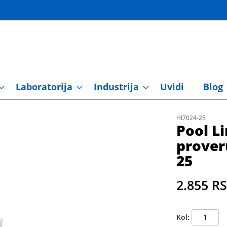
Laboratorija
Industrija
Uvidi
Blog
HI7024-25
Pool L
prover
25
2.855 R
Kol