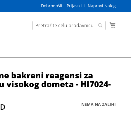
Dobrodošli
Prijava
Napravi Nalog
S
Korpa
e
S
a
e
r
a
c
r
h
c
h
ine bakreni reagensi za
u visokog dometa - HI7024-
NEMA NA ZALIHI
SD