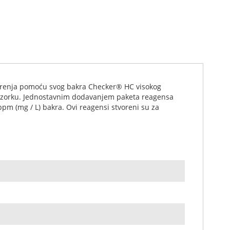
 merenja pomoću svog bakra Checker® HC visokog
u uzorku. Jednostavnim dodavanjem paketa reagensa
 ppm (mg / L) bakra. Ovi reagensi stvoreni su za