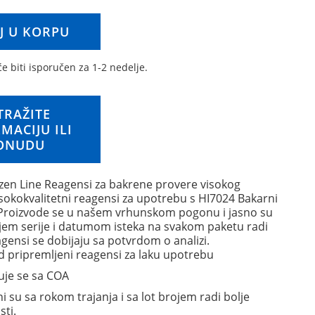
J U KORPU
́e biti isporučen za 1-2 nedelje.
TRAŽITE
MACIJU ILI
ONUDU
zen Line Reagensi za bakrene provere visokog
sokokvalitetni reagensi za upotrebu s HI7024 Bakarni
Proizvode se u našem vrhunskom pogonu i jasno su
jem serije i datumom isteka na svakom paketu radi
gensi se dobijaju sa potvrdom o analizi.
 pripremljeni reagensi za laku upotrebu
uje se sa COA
 su sa rokom trajanja i sa lot brojem radi bolje
sti.