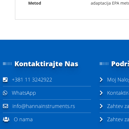
Metod
adaptacija EPA meto
t
h
e
i
m
a
g
e
s
g
Kontaktirajte Nas
Podr
a
l
l
+381 11 3242922
Moj Nalo
e
r
y
WhatsApp
Kontaktir
info@hannainstruments.rs
Zahtev z
O nama
Zahtev za 