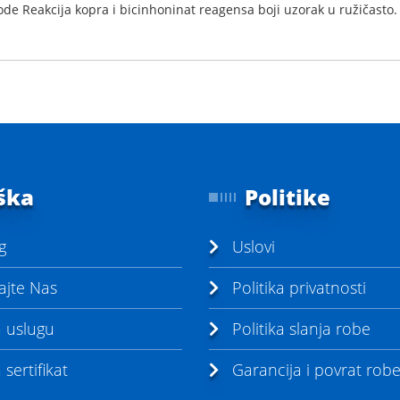
de Reakcija kopra i bicinhoninat reagensa boji uzorak u ružičasto.
ška
Politike
g
Uslovi
ajte Nas
Politika privatnosti
a uslugu
Politika slanja robe
sertifikat
Garancija i povrat rob