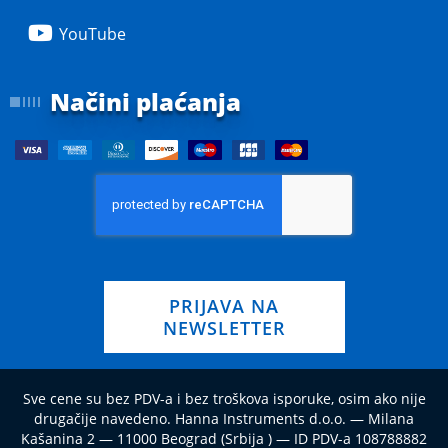
YouTube
Načini plaćanja
PRIJAVA NA
NEWSLETTER
Sve cene su bez PDV-a i bez troškova isporuke, osim ako nije
drugačije navedeno. Hanna Instruments d.o.o. — Milana
Kašanina 2 — 11000 Beograd (Srbija ) — ID PDV-a 108788882