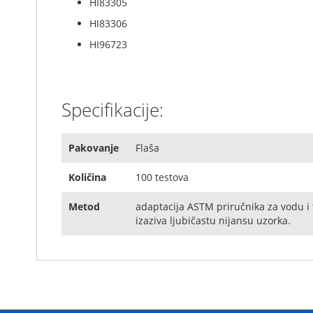
HI83305
t
HI83306
h
e
HI96723
i
m
a
g
Specifikacije:
e
s
g
Pakovanje
Flaša
a
l
Količina
100 testova
l
e
r
Metod
adaptacija ASTM priručnika za vodu i 
y
izaziva ljubičastu nijansu uzorka.