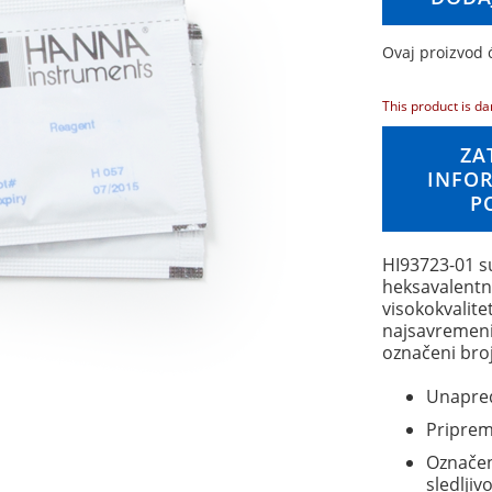
Ovaj proizvod c
This product is da
ZA
INFOR
P
HI93723-01 su
heksavalentn
visokokvalite
najsavremeni
označeni bro
Unapred
Priprem
Označeni
sledljivo