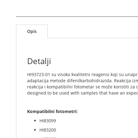
S
k
Opis
i
p
t
o
t
Detalji
h
e
HI93723-01 su visoko kvalitetni reagensi koji su unap
b
adaptacija metode difenilkarbohidrazida. Reakcija iz
e
reakcija i kompatibilni fotometar se može koristiti za
g
designed to be used with samples that have an expec
i
n
n
Kompatibilni fotometri:
i
n
HI83099
g
HI83200
o
f