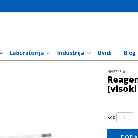
Laboratorija
Industrija
Uvidi
Blog
HI93723-01
Reagen
(visoki
Kol
DODA