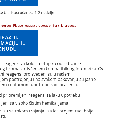
́e biti isporučen za 1-2 nedelje.
ngerous. Please request a quotation for this product.
TRAŽITE
MACIJU ILI
ONUDU
 reagensi za kolorimetrijsko određivanje
og hroma korišćenjem kompatibilnog fotometra. Ovi
tni reagensi proizvedeni su u našem
jem postrojenju i na svakom pakovanju su jasno
jem i datumom upotrebe radi praćenja.
 pripremljeni reagensi za laku upotrebu
ljeni sa visoko čistim hemikalijama
 su sa rokom trajanja i sa lot brojem radi bolje
sti.