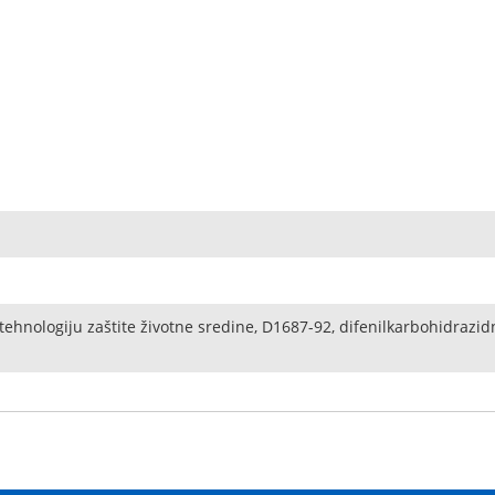
tehnologiju zaštite životne sredine, D1687-92, difenilkarbohidraz