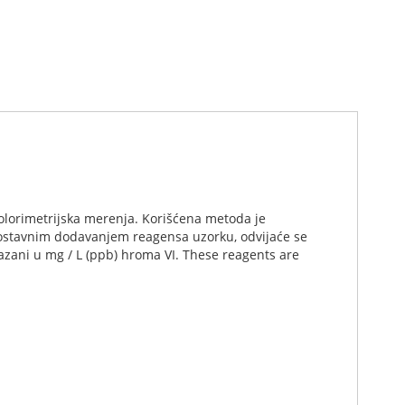
kolorimetrijska merenja. Korišćena metoda je
nostavnim dodavanjem reagensa uzorku, odvijaće se
ikazani u mg / L (ppb) hroma VI. These reagents are