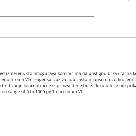
red izmereni, što omogućava korisnicima da postignu brza i tačna 
među hroma VI i reagensa izaziva ljubičastu nijansu u uzorku. Jed
 određivanje koncentracije iz proizvedene boje. Rezultati će biti pr
ted range of 0 to 1000 μg/L chromium VI.