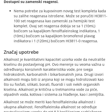
Dostupni su zamenski reagensi.
Nema potrebe za kupovinom novog test kompleta kada
su zalihe reagenasa istrošene. Može se poručiti HI3811-
100 set reagenasa kao zamenski za hemijski test
komplet. Ovaj set reagensa dobija se sa 1 (10mL)
bočicom sa kapaljkom fenolftaleinskog indikatora, 1
(10mL) bočicom sa kapaljkom bromofenol plavog
indikatora i 1 (120mL) bočicom HI3811-0 reagensa.
Značaj upotrebe
Alkalnost je kvantitativni kapacitet uzorka vode da neutrališe
kiselinu do postavljenog pH. Ovo merenje su veoma važna u
određivanju korozivnih karakteristika vode, pre svega
hidroksidnih, karbonatnih i bikarbonatnih jona. Drugi izvori
alkalnosti mogu biti iz anjona koji se mogu hidrolizovati kao
što su fosfati, silikati, borati, fluoridi i soli nekih organskih
kiselina. Alkalnost je kritična u tretmanima vode za piće,
otpadnih voda, kotlova i sistema za hlađenje, kao i zemljišta.
Alkalnost se može meriti kao fenolftaleinska alkalnost i
ukupna alkalnost. Fenolftaleinska alkalnost se određuje
neutralizacijom uzorka do pH 8,3 korišćenjem razblaženog