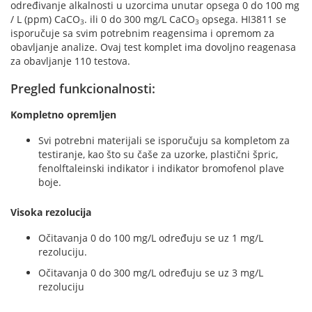
određivanje alkalnosti u uzorcima unutar opsega 0 do 100 mg
/ L (ppm) CaCO
. ili 0 do 300 mg/L CaCO
opsega. HI3811 se
3
3
isporučuje sa svim potrebnim reagensima i opremom za
obavljanje analize. Ovaj test komplet ima dovoljno reagenasa
za obavljanje 110 testova.
Pregled funkcionalnosti:
Kompletno opremljen
Svi potrebni materijali se isporučuju sa kompletom za
testiranje, kao što su čaše za uzorke, plastični špric,
fenolftaleinski indikator i indikator bromofenol plave
boje.
Visoka rezolucija
Očitavanja 0 do 100 mg/L određuju se uz 1 mg/L
rezoluciju.
Očitavanja 0 do 300 mg/L određuju se uz 3 mg/L
rezoluciju