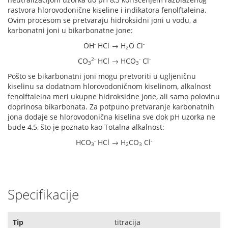
rastvora hlorovodonične kiseline i indikatora fenolftaleina.
Ovim procesom se pretvaraju hidroksidni joni u vodu, a
karbonatni joni u bikarbonatne jone:
-
-
OH
HCl → H
O Cl
2
2-
-
-
CO
HCl → HCO
Cl
3
3
Pošto se bikarbonatni joni mogu pretvoriti u ugljeničnu
kiselinu sa dodatnom hlorovodoničnom kiselinom, alkalnost
fenolftaleina meri ukupne hidroksidne jone, ali samo polovinu
doprinosa bikarbonata. Za potpuno pretvaranje karbonatnih
jona dodaje se hlorovodonična kiselina sve dok pH uzorka ne
bude 4,5, što je poznato kao Totalna alkalnost:
-
-
HCO
HCl → H
CO
Cl
3
2
3
Specifikacije
Tip
titracija