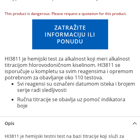
n
g
This product is dangerous. Please request a quotation for this product.
o
f
ZATRAŽITE
t
INFORMACIJU ILI
h
PONUDU
e
i
m
HI3811 je hemijski test za alkalnost koji meri alkalnost
a
titracijom hlorovodoničnom kiselinom. HI3811 se
g
isporučuje u kompletu sa svim reagensima i opremom
e
potrebnom za obavljanje oko 110 testova.
s
Svi reagensi su označeni datumom isteka i brojem
g
serije radi sledljivosti
a
l
Ručna titracije se obavlja uz pomoć indikatora
l
boje
e
r
y
Opis
HI3811 je hemijski testni test na bazi titracije koji služi za