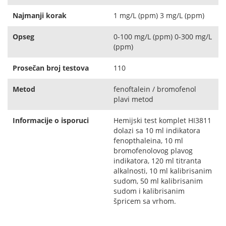
Najmanji korak
1 mg/L (ppm) 3 mg/L (ppm)
Opseg
0-100 mg/L (ppm) 0-300 mg/L
(ppm)
Prosečan broj testova
110
Metod
fenoftalein / bromofenol
plavi metod
Informacije o isporuci
Hemijski test komplet HI3811
dolazi sa 10 ml indikatora
fenopthaleina, 10 ml
bromofenolovog plavog
indikatora, 120 ml titranta
alkalnosti, 10 ml kalibrisanim
sudom, 50 ml kalibrisanim
sudom i kalibrisanim
špricem sa vrhom.