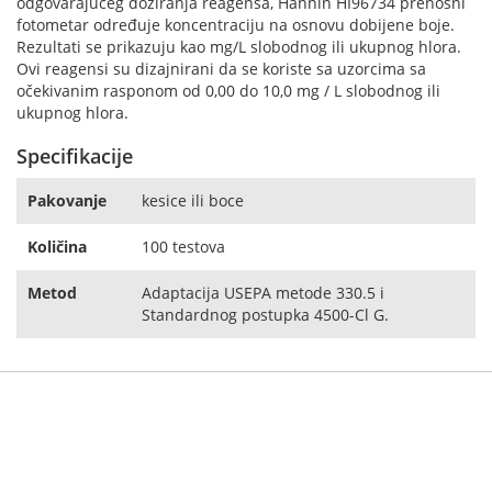
odgovarajućeg doziranja reagensa, Hannin HI96734 prenosni
fotometar određuje koncentraciju na osnovu dobijene boje.
Rezultati se prikazuju kao mg/L slobodnog ili ukupnog hlora.
Ovi reagensi su dizajnirani da se koriste sa uzorcima sa
očekivanim rasponom od 0,00 do 10,0 mg / L slobodnog ili
ukupnog hlora.
Specifikacije
Pakovanje
kesice ili boce
Količina
100 testova
Metod
Adaptacija USEPA metode 330.5 i
Standardnog postupka 4500-Cl G.