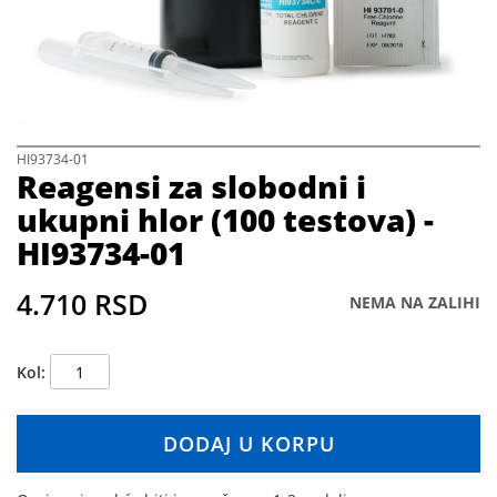
h
e
i
m
a
g
e
s
S
HI93734-01
Reagensi za slobodni i
g
k
a
i
ukupni hlor (100 testova) -
l
p
HI93734-01
l
t
e
o
r
t
4.710 RSD
NEMA NA ZALIHI
y
h
e
b
Kol
e
g
i
DODAJ U KORPU
n
n
i