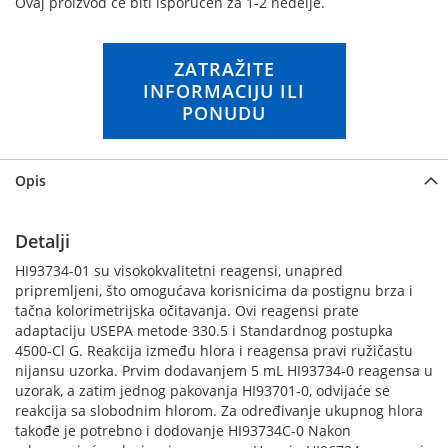
Ovaj proizvod će biti isporučen za 1-2 nedelje.
n
g
o
ZATRAŽITE
f
INFORMACIJU ILI
t
PONUDU
h
e
i
m
Opis
a
g
e
Detalji
s
HI93734-01 su visokokvalitetni reagensi, unapred
g
pripremljeni, što omogućava korisnicima da postignu brza i
a
tačna kolorimetrijska očitavanja. Ovi reagensi prate
l
adaptaciju USEPA metode 330.5 i Standardnog postupka
l
4500-Cl G. Reakcija između hlora i reagensa pravi ružičastu
e
nijansu uzorka. Prvim dodavanjem 5 mL HI93734-0 reagensa u
r
uzorak, a zatim jednog pakovanja HI93701-0, odvijaće se
y
reakcija sa slobodnim hlorom. Za određivanje ukupnog hlora
takođe je potrebno i dodovanje HI93734C-0 Nakon