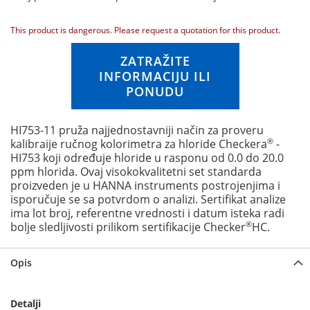
n
g
This product is dangerous. Please request a quotation for this product.
o
f
ZATRAŽITE
t
INFORMACIJU ILI
h
PONUDU
e
i
m
HI753-11 pruža najjednostavniji način za proveru
a
®
kalibraije ručnog kolorimetra za hloride Checkera
-
g
HI753 koji određuje hloride u rasponu od 0.0 do 20.0
e
ppm hlorida. Ovaj visokokvalitetni set standarda
s
proizveden je u HANNA instruments postrojenjima i
g
isporučuje se sa potvrdom o analizi. Sertifikat analize
a
ima lot broj, referentne vrednosti i datum isteka radi
l
®
bolje sledljivosti prilikom sertifikacije Checker
HC.
l
e
r
Opis
y
Detalji