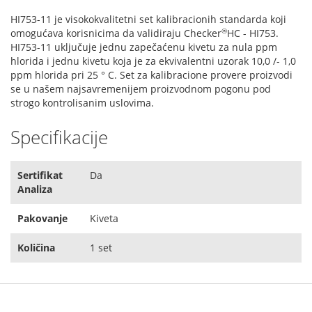
HI753-11 je visokokvalitetni set kalibracionih standarda koji
®
omogućava korisnicima da validiraju Checker
HC - HI753.
HI753-11 uključuje jednu zapečaćenu kivetu za nula ppm
hlorida i jednu kivetu koja je za ekvivalentni uzorak 10,0 /- 1,0
ppm hlorida pri 25 ° C. Set za kalibracione provere proizvodi
se u našem najsavremenijem proizvodnom pogonu pod
strogo kontrolisanim uslovima.
Specifikacije
Sertifikat
Da
Analiza
Pakovanje
Kiveta
Količina
1 set