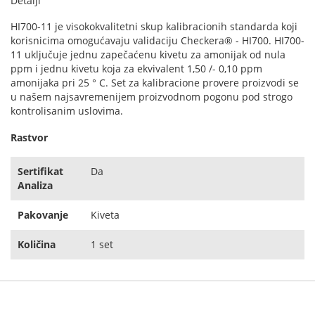
Detalji
HI700-11 je visokokvalitetni skup kalibracionih standarda koji
korisnicima omogućavaju validaciju Checkera® - HI700. HI700-
11 uključuje jednu zapečaćenu kivetu za amonijak od nula
ppm i jednu kivetu koja za ekvivalent 1,50 /- 0,10 ppm
amonijaka pri 25 ° C. Set za kalibracione provere proizvodi se
u našem najsavremenijem proizvodnom pogonu pod strogo
kontrolisanim uslovima.
Rastvor
Sertifikat
Da
Analiza
Pakovanje
Kiveta
Količina
1 set