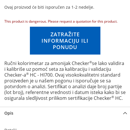
n
Ovaj proizvod će biti isporučen za 1-2 nedelje.
g
o
f
This product is dangerous. Please request a quotation for this product.
t
h
ZATRAŽITE
e
INFORMACIJU ILI
i
PONUDU
m
a
g
®
Ručni kolorimetar za amonijak Checker
se lako validira
e
i kalibriše uz pomoć seta za kalibraciju i validaciju
s
®
Checker-a
HC - HI700. Ovaj visokokvalitetni standard
g
proizveden je u našem pogonu i isporučuje se sa
a
potvrdom o analizi. Sertifikat o analizi daje broj partije
l
(lot broj), referentne vrednosti i datum isteka kako bi se
l
®
osigurala sledljivost prilikom sertifikacije Checker
HC.
e
r
Opis
y