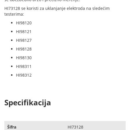
HI73128 se koristi za uklanjanje elektroda na sledećim
testerima:
HI98120
HI98121
HI98127
HI98128
HI98130
HI98311
HI98312
Specifikacija
Šifra
HI73128