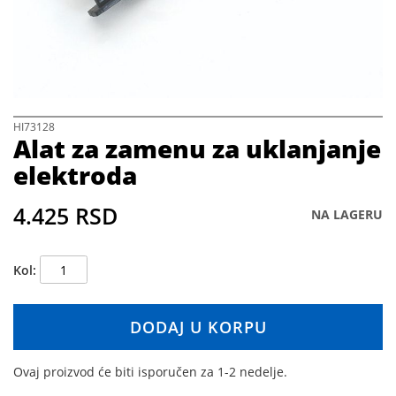
h
e
i
m
a
g
e
s
S
HI73128
Alat za zamenu za uklanjanje
g
k
a
i
elektroda
l
p
l
t
4.425 RSD
e
o
NA LAGERU
r
t
y
h
e
Kol
b
e
g
DODAJ U KORPU
i
n
Ovaj proizvod će biti isporučen za 1-2 nedelje.
n
i