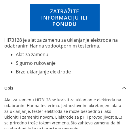
n
g
ZATRAŽITE
o
INFORMACIJU ILI
f
PONUDU
t
h
e
HI73128 je alat za zamenu za uklanjanje elektroda na
i
odabranim Hanna vodootpornim testerima.
m
Alat za zamenu
a
g
Sigurno rukovanje
e
Brzo uklanjanje elektrode
s
g
a
Opis
l
l
Alat za zamenu HI73128 se koristi za uklanjanje elektroda na
e
odabranim Hanna testerima. Jednostavnim okretanjem alata
r
za uklanjanje, tester elektroda se može bezbedno i lako
y
ukloniti i zameniti novom. Elektrode za pH i provodljivost (EC)
se prirodno troše tokom vremena, što zahteva zamenu da bi
se obezbedilo brzo i precizno merenje.